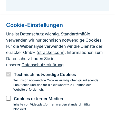
Cookie-Einstellungen
Informationen zur Seite
Uns ist Datenschutz wichtig. Standardmäßig
verwenden wir nur technisch notwendige Cookies.
Fußzeile
Kontakt zum BfN
Für die Webanalyse verwenden wir die Dienste der
Kontaktformular
etracker GmbH (
etracker.com
). Informationen zum
Datenschutz finden Sie in
Erklärung zur Barrierefreiheit
unserer
Datenschutzerklärung
.
Impressum
Technisch notwendige Cookies
Technisch notwendige Cookies ermöglichen grundlegende
Datenschutz
Funktionen und sind für die einwandfreie Funktion der
Website erforderlich.
Cookies externer Medien
Instagram
Facebook
YouTube
LinkedIn
Mastodon
Bluesky
Inhalte von Videoplattformen werden standardmäßig
blockiert.