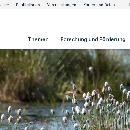
urschutz
resse
Publikationen
Veranstaltungen
Karten und Daten
vigation
Themen
Forschung und Förderung
Hauptnavigation