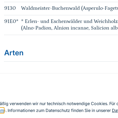
9130
Waldmeister-Buchenwald (Asperulo-Fage
91E0*
* Erlen- und Eschenwälder und Weichholz
(Alno-Padion, Alnion incanae, Salicion alb
Arten
Quelle
Nach Angaben der an die EU übermittelten Standardd
mäßig verwenden wir nur technisch notwendige Cookies. Für
2019). Aus besonderen Schutzgründen enthalten die z
om
). Informationen zum Datenschutz finden Sie in unserer
Da
Daten keine Angaben zu sensiblen Arten.