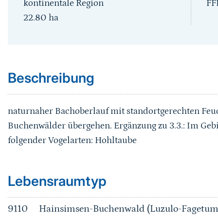
kontinentale Region
FF
22.80
ha
Sprungmarke
Beschreibung
naturnaher Bachoberlauf mit standortgerechten Feu
Buchenwälder übergehen. Ergänzung zu 3.3.: Im Ge
folgender Vogelarten: Hohltaube
Sprungmarke
Lebensraumtyp
9110
Hainsimsen-Buchenwald (Luzulo-Fagetum