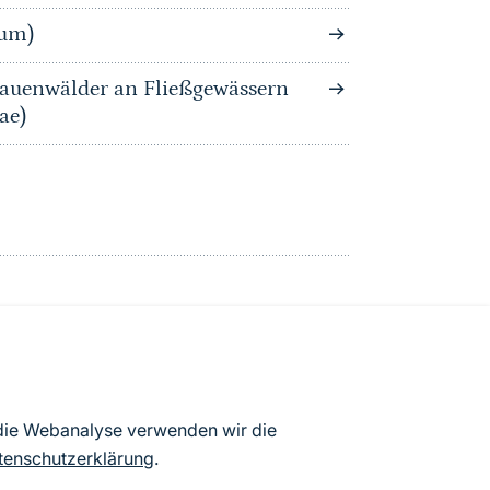
tum)
auenwälder an Fließgewässern
ae)
atenbögen Deutschlands (Stand:
 die Webanalyse verwenden wir die
ur Veröffentlichung freigegebenen
tenschutzerklärung
.