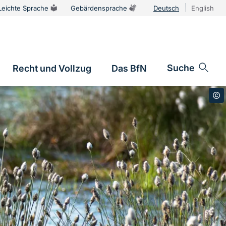
Leichte Sprache
Gebärdensprache
Deutsch
English
Sprachums
Suche
Recht und Vollzug
Das BfN