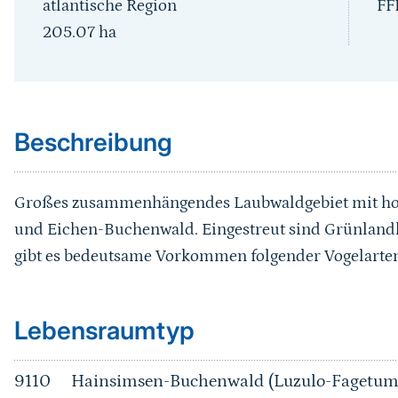
atlantische Region
FF
205.07
ha
Sprungmarke
Beschreibung
Großes zusammenhängendes Laubwaldgebiet mit ho
und Eichen-Buchenwald. Eingestreut sind Grünlandk
gibt es bedeutsame Vorkommen folgender Vogelarten:
Sprungmarke
Lebensraumtyp
9110
Hainsimsen-Buchenwald (Luzulo-Fagetum