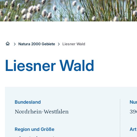
Sie
Natura 2000 Gebiete
Liesner Wald
sind
Liesner Wald
hier:
Bundesland
Nu
Nordrhein-Westfalen
39
Region und Größe
Art