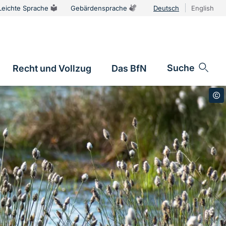
Leichte Sprache
Gebärdensprache
Deutsch
English
Sprachums
Suche
Recht und Vollzug
Das BfN