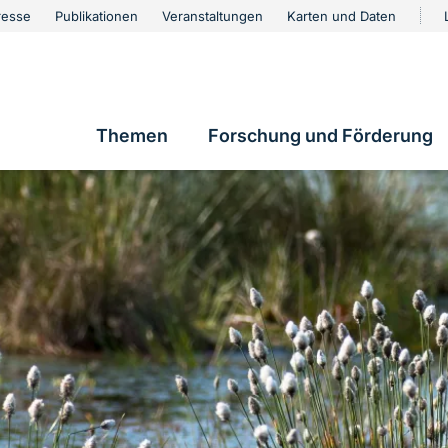
urschutz
resse
Publikationen
Veranstaltungen
Karten und Daten
vigation
Themen
Forschung und Förderung
Hauptnavigation