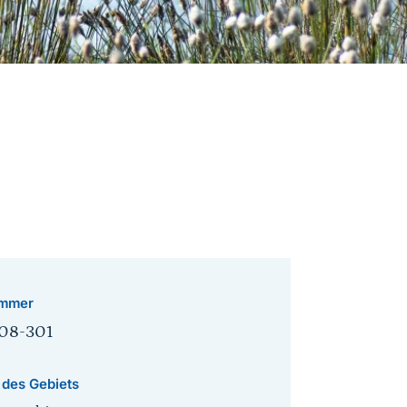
mmer
08-301
 des Gebiets