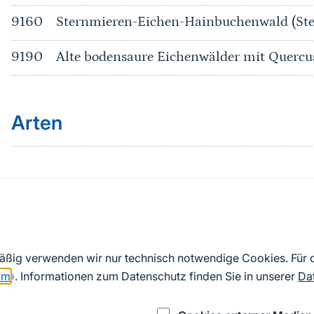
9160
Sternmieren-Eichen-Hainbuchenwald (Ste
9190
Alte bodensaure Eichenwälder mit Quercu
Arten
Quelle
Nach Angaben der an die EU übermittelten Standardd
mäßig verwenden wir nur technisch notwendige Cookies. Für
2019). Aus besonderen Schutzgründen enthalten die z
om
). Informationen zum Datenschutz finden Sie in unserer
Da
Daten keine Angaben zu sensiblen Arten.