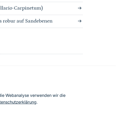
llario-Carpinetum)
s robur auf Sandebenen
atenbögen Deutschlands (Stand:
 die Webanalyse verwenden wir die
ur Veröffentlichung freigegebenen
tenschutzerklärung
.