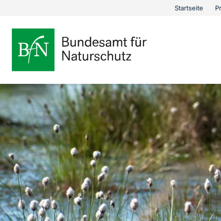
Bundesamt für Nat
Öffnet
Startseite
P
Metana
Direkt zur Hauptnavigation
Direkt zur Hauptinhalte
Direkt zur Fusszeile
eine
externe
Seite
Link
zur
Startseite