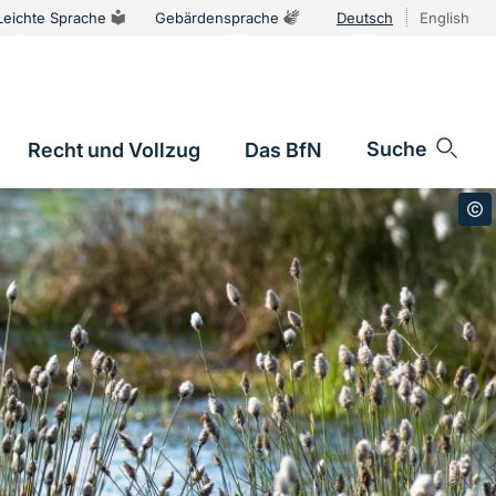
Leichte Sprache
Gebärdensprache
Deutsch
English
Sprachums
Suche
Recht und Vollzug
Das BfN