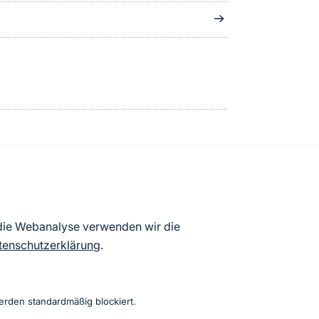
atenbögen Deutschlands (Stand:
 die Webanalyse verwenden wir die
ur Veröffentlichung freigegebenen
tenschutzerklärung
.
erden standardmäßig blockiert.