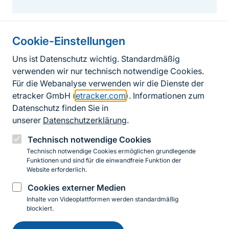
Cookie-Einstellungen
Informationen zur Seite
Uns ist Datenschutz wichtig. Standardmäßig
verwenden wir nur technisch notwendige Cookies.
Fußzeile
Kontakt zum BfN
Für die Webanalyse verwenden wir die Dienste der
Kontaktformular
etracker GmbH (
etracker.com
). Informationen zum
Datenschutz finden Sie in
Erklärung zur Barrierefreiheit
unserer
Datenschutzerklärung
.
Impressum
Technisch notwendige Cookies
Technisch notwendige Cookies ermöglichen grundlegende
Datenschutz
Funktionen und sind für die einwandfreie Funktion der
Website erforderlich.
Cookies externer Medien
Instagram
Facebook
YouTube
LinkedIn
Mastodon
Bluesky
Inhalte von Videoplattformen werden standardmäßig
blockiert.
Einwilligung
© 2026 Bundesamt für Naturschutz