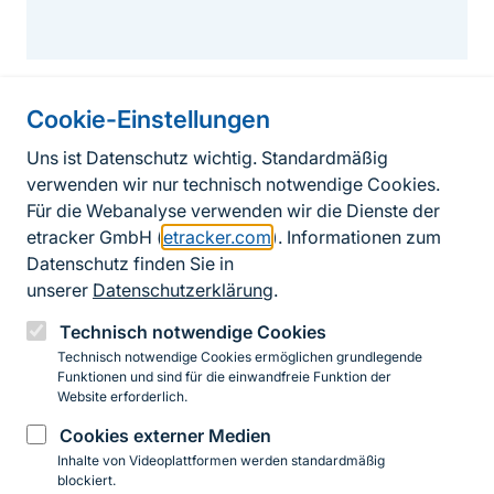
Cookie-Einstellungen
Informationen zur Seite
Uns ist Datenschutz wichtig. Standardmäßig
verwenden wir nur technisch notwendige Cookies.
Fußzeile
Kontakt zum BfN
Für die Webanalyse verwenden wir die Dienste der
Kontaktformular
etracker GmbH (
etracker.com
). Informationen zum
Datenschutz finden Sie in
Erklärung zur Barrierefreiheit
unserer
Datenschutzerklärung
.
Impressum
Technisch notwendige Cookies
Technisch notwendige Cookies ermöglichen grundlegende
Datenschutz
Funktionen und sind für die einwandfreie Funktion der
Website erforderlich.
Cookies externer Medien
Instagram
Facebook
YouTube
LinkedIn
Mastodon
Bluesky
Inhalte von Videoplattformen werden standardmäßig
blockiert.