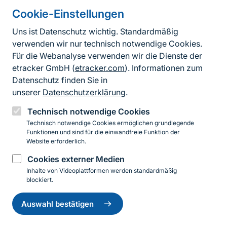
Cookie-Einstellungen
Informationen zur Seite
Uns ist Datenschutz wichtig. Standardmäßig
verwenden wir nur technisch notwendige Cookies.
Fußzeile
Kontakt zum BfN
Für die Webanalyse verwenden wir die Dienste der
Kontaktformular
etracker GmbH (
etracker.com
). Informationen zum
Datenschutz finden Sie in
Erklärung zur Barrierefreiheit
unserer
Datenschutzerklärung
.
Impressum
Technisch notwendige Cookies
Technisch notwendige Cookies ermöglichen grundlegende
Datenschutz
Funktionen und sind für die einwandfreie Funktion der
Website erforderlich.
Cookies externer Medien
Instagram
Facebook
YouTube
LinkedIn
Mastodon
Bluesky
Inhalte von Videoplattformen werden standardmäßig
blockiert.
Einwilligung
© 2026 Bundesamt für Naturschutz
zurückziehen
Auswahl bestätigen