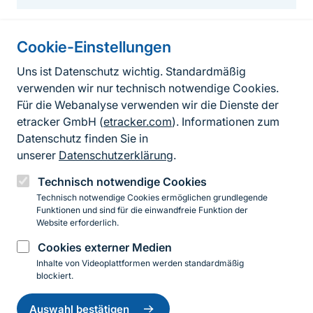
Cookie-Einstellungen
Informationen zur Seite
Uns ist Datenschutz wichtig. Standardmäßig
verwenden wir nur technisch notwendige Cookies.
Fußzeile
Kontakt zum BfN
Für die Webanalyse verwenden wir die Dienste der
Kontaktformular
etracker GmbH (
etracker.com
). Informationen zum
Datenschutz finden Sie in
Erklärung zur Barrierefreiheit
unserer
Datenschutzerklärung
.
Impressum
Technisch notwendige Cookies
Technisch notwendige Cookies ermöglichen grundlegende
Datenschutz
Funktionen und sind für die einwandfreie Funktion der
Website erforderlich.
Cookies externer Medien
Instagram
Facebook
YouTube
LinkedIn
Mastodon
Bluesky
Inhalte von Videoplattformen werden standardmäßig
blockiert.
Einwilligung
© 2026 Bundesamt für Naturschutz
zurückziehen
Auswahl bestätigen