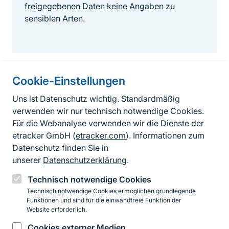
freigegebenen Daten keine Angaben zu
sensiblen Arten.
Cookie-Einstellungen
Informationen zur Seite
Uns ist Datenschutz wichtig. Standardmäßig
verwenden wir nur technisch notwendige Cookies.
Fußzeile
Kontakt zum BfN
Für die Webanalyse verwenden wir die Dienste der
Kontaktformular
etracker GmbH (
etracker.com
). Informationen zum
Datenschutz finden Sie in
Erklärung zur Barrierefreiheit
unserer
Datenschutzerklärung
.
Impressum
Technisch notwendige Cookies
Technisch notwendige Cookies ermöglichen grundlegende
Datenschutz
Funktionen und sind für die einwandfreie Funktion der
Website erforderlich.
Cookies externer Medien