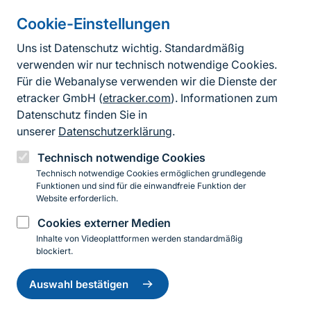
Cookie-Einstellungen
Informationen zur Seite
Uns ist Datenschutz wichtig. Standardmäßig
verwenden wir nur technisch notwendige Cookies.
Fußzeile
Kontakt zum BfN
Für die Webanalyse verwenden wir die Dienste der
Kontaktformular
etracker GmbH (
etracker.com
). Informationen zum
Datenschutz finden Sie in
Erklärung zur Barrierefreiheit
unserer
Datenschutzerklärung
.
Impressum
Technisch notwendige Cookies
Technisch notwendige Cookies ermöglichen grundlegende
Datenschutz
Funktionen und sind für die einwandfreie Funktion der
Website erforderlich.
Cookies externer Medien
Instagram
Facebook
YouTube
LinkedIn
Mastodon
Bluesky
Inhalte von Videoplattformen werden standardmäßig
blockiert.
Einwilligung
© 2026 Bundesamt für Naturschutz
zurückziehen
Auswahl bestätigen