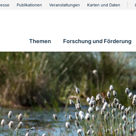
urschutz
resse
Publikationen
Veranstaltungen
Karten und Daten
vigation
Themen
Forschung und Förderung
Hauptnavigation