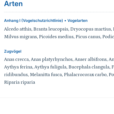
Arten
•
Anhang I (Vogelschutzrichtlinie)
Vogelarten
Alcedo atthis, Branta leucopsis, Dryocopus martius, L
Milvus migrans, Picoides medius, Picus canus, Podic
Zugvögel
Anas crecca, Anas platyrhynchos, Anser albifrons, Ans
Aythya ferina, Aythya fuligula, Bucephala clangula, F
ridibundus, Melanitta fusca, Phalacrocorax carbo, Po
Riparia riparia