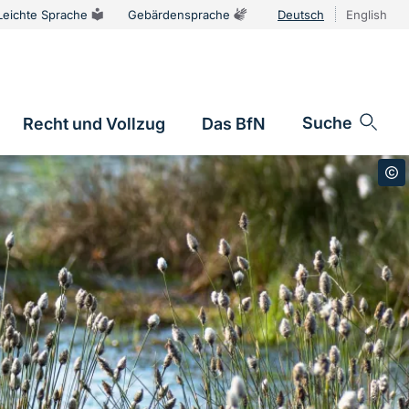
Leichte Sprache
Gebärdensprache
Deutsch
English
Sprachums
Suche
Recht und Vollzug
Das BfN