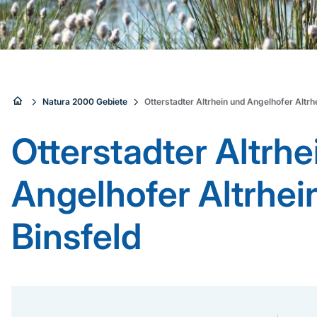
Sie
Natura 2000 Gebiete
Otterstadter Altrhein und Angelhofer Altrhe
sind
Otterstadter Altrhe
hier:
Angelhofer Altrhein
Binsfeld