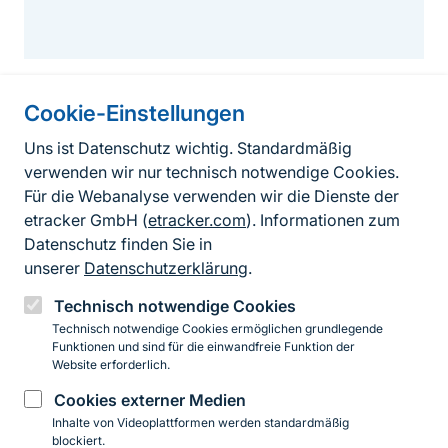
Cookie-Einstellungen
Informationen zur Seite
Uns ist Datenschutz wichtig. Standardmäßig
verwenden wir nur technisch notwendige Cookies.
Fußzeile
Kontakt zum BfN
Für die Webanalyse verwenden wir die Dienste der
Kontaktformular
etracker GmbH (
etracker.com
). Informationen zum
Datenschutz finden Sie in
Erklärung zur Barrierefreiheit
unserer
Datenschutzerklärung
.
Impressum
Technisch notwendige Cookies
Technisch notwendige Cookies ermöglichen grundlegende
Datenschutz
Funktionen und sind für die einwandfreie Funktion der
Website erforderlich.
Cookies externer Medien
Instagram
Facebook
YouTube
LinkedIn
Mastodon
Bluesky
Inhalte von Videoplattformen werden standardmäßig
blockiert.