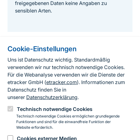
freigegebenen Daten keine Angaben zu
sensiblen Arten.
Cookie-Einstellungen
Informationen zur Seite
Uns ist Datenschutz wichtig. Standardmäßig
verwenden wir nur technisch notwendige Cookies.
Fußzeile
Kontakt zum BfN
Für die Webanalyse verwenden wir die Dienste der
Kontaktformular
etracker GmbH (
etracker.com
). Informationen zum
Datenschutz finden Sie in
Erklärung zur Barrierefreiheit
unserer
Datenschutzerklärung
.
Impressum
Technisch notwendige Cookies
Technisch notwendige Cookies ermöglichen grundlegende
Datenschutz
Funktionen und sind für die einwandfreie Funktion der
Website erforderlich.
Cookies externer Medien