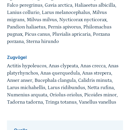
Falco peregrinus, Gavia arctica, Haliaeetus albicilla,
Lanius collurio, Larus melanocephalus, Milvus
migrans, Milvus milvus, Nycticorax nycticorax,
Pandion haliaetus, Pernis apivorus, Philomachus
pugnax, Picus canus, Pluvialis apricaria, Porzana
porzana, Sterna hirundo
Zugvögel
Actitis hypoleucos, Anas clypeata, Anas crecca, Anas
platyrhynchos, Anas querquedula, Anas strepera,
Anser anser, Bucephala clangula, Calidris minuta,
Larus michahellis, Larus ridibundus, Netta rufina,
Numenius arquata, Oriolus oriolus, Picoides minor,
Tadorna tadorna, Tringa totanus, Vanellus vanellus