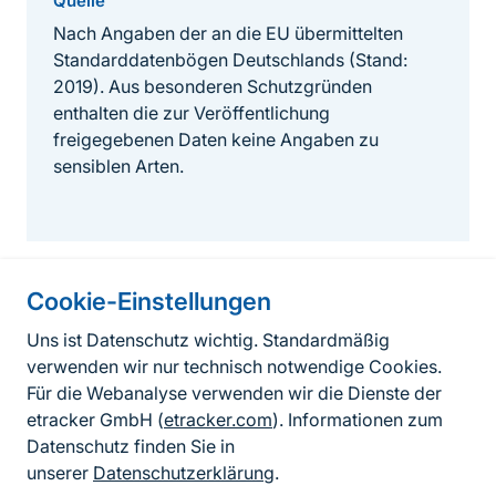
Quelle
Nach Angaben der an die EU übermittelten
Standarddatenbögen Deutschlands (Stand:
2019). Aus besonderen Schutzgründen
enthalten die zur Veröffentlichung
freigegebenen Daten keine Angaben zu
sensiblen Arten.
Cookie-Einstellungen
Informationen zur Seite
Uns ist Datenschutz wichtig. Standardmäßig
verwenden wir nur technisch notwendige Cookies.
Fußzeile
Kontakt zum BfN
Für die Webanalyse verwenden wir die Dienste der
Kontaktformular
etracker GmbH (
etracker.com
). Informationen zum
Datenschutz finden Sie in
Erklärung zur Barrierefreiheit
unserer
Datenschutzerklärung
.