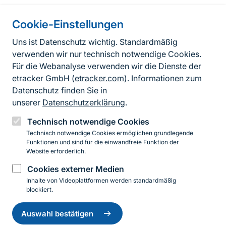
Cookie-Einstellungen
Informationen zur Seite
Uns ist Datenschutz wichtig. Standardmäßig
verwenden wir nur technisch notwendige Cookies.
Fußzeile
Kontakt zum BfN
Für die Webanalyse verwenden wir die Dienste der
Kontaktformular
etracker GmbH (
etracker.com
). Informationen zum
Datenschutz finden Sie in
Erklärung zur Barrierefreiheit
unserer
Datenschutzerklärung
.
Impressum
Technisch notwendige Cookies
Technisch notwendige Cookies ermöglichen grundlegende
Datenschutz
Funktionen und sind für die einwandfreie Funktion der
Website erforderlich.
Cookies externer Medien
Instagram
Facebook
YouTube
LinkedIn
Mastodon
Bluesky
Inhalte von Videoplattformen werden standardmäßig
blockiert.
Einwilligung
© 2026 Bundesamt für Naturschutz
zurückziehen
Auswahl bestätigen