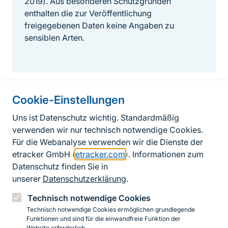
2019). Aus besonderen Schutzgründen
enthalten die zur Veröffentlichung
freigegebenen Daten keine Angaben zu
sensiblen Arten.
Cookie-Einstellungen
Informationen zur Seite
Uns ist Datenschutz wichtig. Standardmäßig
verwenden wir nur technisch notwendige Cookies.
Fußzeile
Kontakt zum BfN
Für die Webanalyse verwenden wir die Dienste der
Kontaktformular
etracker GmbH (
etracker.com
). Informationen zum
Datenschutz finden Sie in
Erklärung zur Barrierefreiheit
unserer
Datenschutzerklärung
.
Impressum
Technisch notwendige Cookies
Technisch notwendige Cookies ermöglichen grundlegende
Datenschutz
Funktionen und sind für die einwandfreie Funktion der
Website erforderlich.