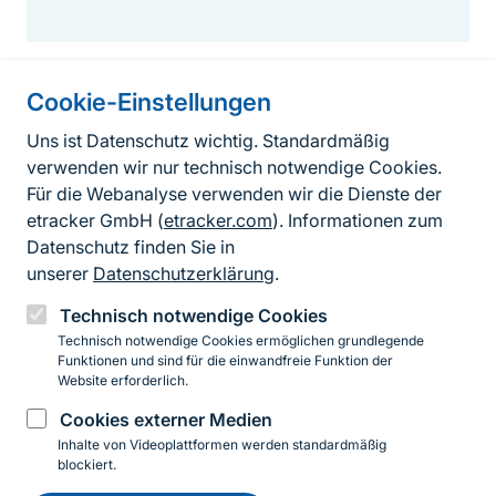
Cookie-Einstellungen
Informationen zur Seite
Uns ist Datenschutz wichtig. Standardmäßig
verwenden wir nur technisch notwendige Cookies.
Fußzeile
Kontakt zum BfN
Für die Webanalyse verwenden wir die Dienste der
Kontaktformular
etracker GmbH (
etracker.com
). Informationen zum
Datenschutz finden Sie in
Erklärung zur Barrierefreiheit
unserer
Datenschutzerklärung
.
Impressum
Technisch notwendige Cookies
Technisch notwendige Cookies ermöglichen grundlegende
Datenschutz
Funktionen und sind für die einwandfreie Funktion der
Website erforderlich.
Cookies externer Medien
Instagram
Facebook
YouTube
LinkedIn
Mastodon
Bluesky
Inhalte von Videoplattformen werden standardmäßig
blockiert.
Einwilligung