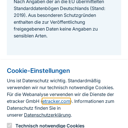
Nach Angaben der an die EU übermittelten
Standarddatenbögen Deutschlands (Stand:
2019). Aus besonderen Schutzgründen
enthalten die zur Veröffentlichung
freigegebenen Daten keine Angaben zu
sensiblen Arten.
Cookie-Einstellungen
Informationen zur Seite
Uns ist Datenschutz wichtig. Standardmäßig
verwenden wir nur technisch notwendige Cookies.
Fußzeile
Kontakt zum BfN
Für die Webanalyse verwenden wir die Dienste der
Kontaktformular
etracker GmbH (
etracker.com
). Informationen zum
Datenschutz finden Sie in
Erklärung zur Barrierefreiheit
unserer
Datenschutzerklärung
.
Impressum
Technisch notwendige Cookies