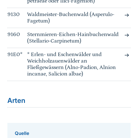
petraeae oder Ilici-Fagenion)
9130
Waldmeister-Buchenwald (Asperulo-
Fagetum)
9160
Sternmieren-Eichen-Hainbuchenwald
(Stellario-Carpinetum)
91E0*
* Erlen- und Eschenwälder und
Weichholzauenwälder an
Fließgewässern (Alno-Padion, Alnion
incanae, Salicion albae)
Arten
Quelle