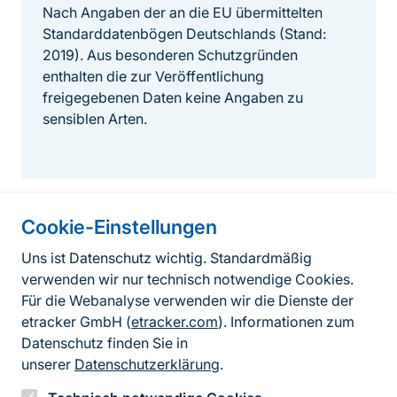
Nach Angaben der an die EU übermittelten
Standarddatenbögen Deutschlands (Stand:
2019). Aus besonderen Schutzgründen
enthalten die zur Veröffentlichung
freigegebenen Daten keine Angaben zu
sensiblen Arten.
Cookie-Einstellungen
Informationen zur Seite
Uns ist Datenschutz wichtig. Standardmäßig
verwenden wir nur technisch notwendige Cookies.
Fußzeile
Kontakt zum BfN
Für die Webanalyse verwenden wir die Dienste der
Kontaktformular
etracker GmbH (
etracker.com
). Informationen zum
Datenschutz finden Sie in
Erklärung zur Barrierefreiheit
unserer
Datenschutzerklärung
.
Impressum