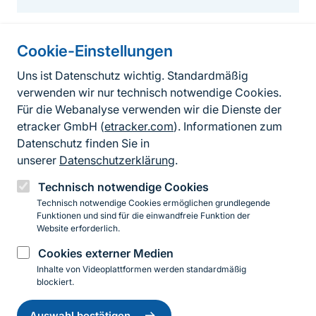
Cookie-Einstellungen
Informationen zur Seite
Uns ist Datenschutz wichtig. Standardmäßig
verwenden wir nur technisch notwendige Cookies.
Fußzeile
Kontakt zum BfN
Für die Webanalyse verwenden wir die Dienste der
Kontaktformular
etracker GmbH (
etracker.com
). Informationen zum
Datenschutz finden Sie in
Erklärung zur Barrierefreiheit
unserer
Datenschutzerklärung
.
Impressum
Technisch notwendige Cookies
Technisch notwendige Cookies ermöglichen grundlegende
Datenschutz
Funktionen und sind für die einwandfreie Funktion der
Website erforderlich.
Cookies externer Medien
Instagram
Facebook
YouTube
LinkedIn
Mastodon
Bluesky
Inhalte von Videoplattformen werden standardmäßig
blockiert.
Einwilligung
© 2026 Bundesamt für Naturschutz
zurückziehen
Auswahl bestätigen