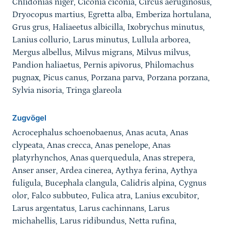
Chlidonias niger, Ciconia ciconia, Circus aeruginosus,
Dryocopus martius, Egretta alba, Emberiza hortulana,
Grus grus, Haliaeetus albicilla, Ixobrychus minutus,
Lanius collurio, Larus minutus, Lullula arborea,
Mergus albellus, Milvus migrans, Milvus milvus,
Pandion haliaetus, Pernis apivorus, Philomachus
pugnax, Picus canus, Porzana parva, Porzana porzana,
Sylvia nisoria, Tringa glareola
Zugvögel
Acrocephalus schoenobaenus, Anas acuta, Anas
clypeata, Anas crecca, Anas penelope, Anas
platyrhynchos, Anas querquedula, Anas strepera,
Anser anser, Ardea cinerea, Aythya ferina, Aythya
fuligula, Bucephala clangula, Calidris alpina, Cygnus
olor, Falco subbuteo, Fulica atra, Lanius excubitor,
Larus argentatus, Larus cachinnans, Larus
michahellis, Larus ridibundus, Netta rufina,