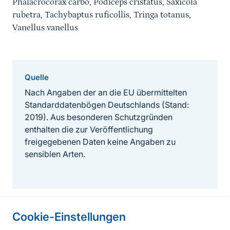
Phalacrocorax carbo, Podiceps cristatus, Saxicola
rubetra, Tachybaptus ruficollis, Tringa totanus,
Vanellus vanellus
Quelle
Nach Angaben der an die EU übermittelten
Standarddatenbögen Deutschlands (Stand:
2019). Aus besonderen Schutzgründen
enthalten die zur Veröffentlichung
freigegebenen Daten keine Angaben zu
sensiblen Arten.
Cookie-Einstellungen
Informationen zur Seite