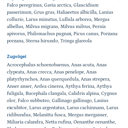
Falco peregrinus, Gavia arctica, Glaucidium
passerinum, Grus grus, Haliaeetus albicilla, Lanius
collurio, Larus minutus, Lullula arborea, Mergus
albellus, Milvus migrans, Milvus milvus, Pernis
apivorus, Philomachus pugnax, Picus canus, Porzana
porzana, Sterna hirundo, Tringa glareola
Zugvögel
Acrocephalus schoenobaenus, Anas acuta, Anas
clypeata, Anas crecca, Anas penelope, Anas
platyrhynchos, Anas querquedula, Anas strepera,
Anser anser, Ardea cinerea, Aythya ferina, Aythya
fuligula, Bucephala clangula, Calidris alpina, Cygnus
olor, Falco subbuteo, Gallinago gallinago, Lanius
excubitor, Larus argentatus, Larus cachinnans, Larus
ridibundus, Melanitta fusca, Mergus merganser,
Miliaria calandra, Netta rufina, Oenanthe oenanthe,