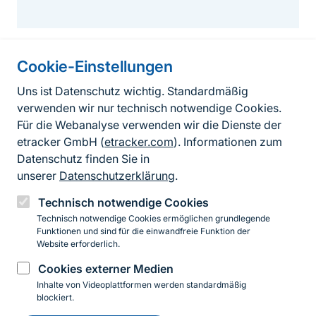
Cookie-Einstellungen
Informationen zur Seite
Uns ist Datenschutz wichtig. Standardmäßig
verwenden wir nur technisch notwendige Cookies.
Fußzeile
Kontakt zum BfN
Für die Webanalyse verwenden wir die Dienste der
Kontaktformular
etracker GmbH (
etracker.com
). Informationen zum
Datenschutz finden Sie in
Erklärung zur Barrierefreiheit
unserer
Datenschutzerklärung
.
Impressum
Technisch notwendige Cookies
Technisch notwendige Cookies ermöglichen grundlegende
Datenschutz
Funktionen und sind für die einwandfreie Funktion der
Website erforderlich.
Cookies externer Medien
Instagram
Facebook
YouTube
LinkedIn
Mastodon
Bluesky
Inhalte von Videoplattformen werden standardmäßig
blockiert.
Einwilligung