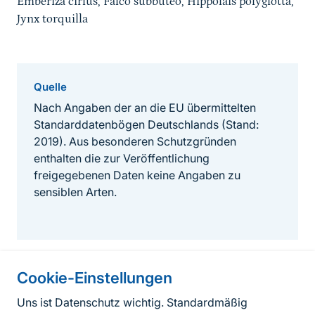
Emberiza cirlus, Falco subbuteo, Hippolais polyglotta,
Jynx torquilla
Quelle
Nach Angaben der an die EU übermittelten
Standarddatenbögen Deutschlands (Stand:
2019). Aus besonderen Schutzgründen
enthalten die zur Veröffentlichung
freigegebenen Daten keine Angaben zu
sensiblen Arten.
Cookie-Einstellungen
Informationen zur Seite
Uns ist Datenschutz wichtig. Standardmäßig