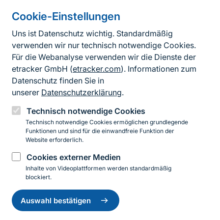
Cookie-Einstellungen
Informationen zur Seite
Uns ist Datenschutz wichtig. Standardmäßig
verwenden wir nur technisch notwendige Cookies.
Fußzeile
Kontakt zum BfN
Für die Webanalyse verwenden wir die Dienste der
Kontaktformular
etracker GmbH (
etracker.com
). Informationen zum
Datenschutz finden Sie in
Erklärung zur Barrierefreiheit
unserer
Datenschutzerklärung
.
Impressum
Technisch notwendige Cookies
Technisch notwendige Cookies ermöglichen grundlegende
Datenschutz
Funktionen und sind für die einwandfreie Funktion der
Website erforderlich.
Cookies externer Medien
Instagram
Facebook
YouTube
LinkedIn
Mastodon
Bluesky
Inhalte von Videoplattformen werden standardmäßig
blockiert.
Einwilligung
© 2026 Bundesamt für Naturschutz
zurückziehen
Auswahl bestätigen