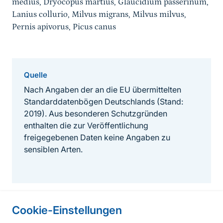
medius, Dryocopus martius, Glaucidium passerinum,
Lanius collurio, Milvus migrans, Milvus milvus,
Pernis apivorus, Picus canus
Quelle
Nach Angaben der an die EU übermittelten
Standarddatenbögen Deutschlands (Stand:
2019). Aus besonderen Schutzgründen
enthalten die zur Veröffentlichung
freigegebenen Daten keine Angaben zu
sensiblen Arten.
Cookie-Einstellungen
Informationen zur Seite