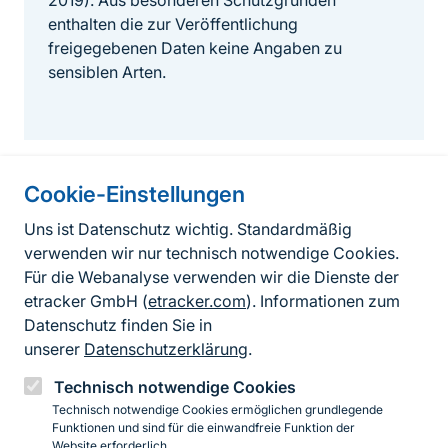
2019). Aus besonderen Schutzgründen
enthalten die zur Veröffentlichung
freigegebenen Daten keine Angaben zu
sensiblen Arten.
Cookie-Einstellungen
Informationen zur Seite
Uns ist Datenschutz wichtig. Standardmäßig
verwenden wir nur technisch notwendige Cookies.
Fußzeile
Kontakt zum BfN
Für die Webanalyse verwenden wir die Dienste der
Kontaktformular
etracker GmbH (
etracker.com
). Informationen zum
Datenschutz finden Sie in
Erklärung zur Barrierefreiheit
unserer
Datenschutzerklärung
.
Impressum
Technisch notwendige Cookies
Technisch notwendige Cookies ermöglichen grundlegende
Datenschutz
Funktionen und sind für die einwandfreie Funktion der
Website erforderlich.