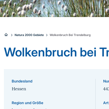
Sie
Natura 2000 Gebiete
Wolkenbruch Bei Trendelburg
sind
Wolkenbruch bei T
hier:
Bundesland
Nu
Hessen
44
Region und Größe
Art