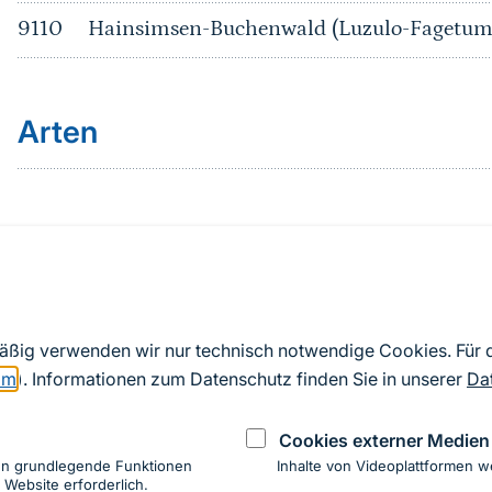
9110
Hainsimsen-Buchenwald (Luzulo-Fagetum
Arten
Quelle
Nach Angaben der an die EU übermittelten Standardd
mäßig verwenden wir nur technisch notwendige Cookies. Für
2019). Aus besonderen Schutzgründen enthalten die z
om
). Informationen zum Datenschutz finden Sie in unserer
Da
Daten keine Angaben zu sensiblen Arten.
Cookies externer Medien
en grundlegende Funktionen
Inhalte von Videoplattformen w
 Website erforderlich.