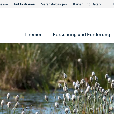
urschutz
resse
Publikationen
Veranstaltungen
Karten und Daten
vigation
Themen
Forschung und Förderung
Hauptnavigation