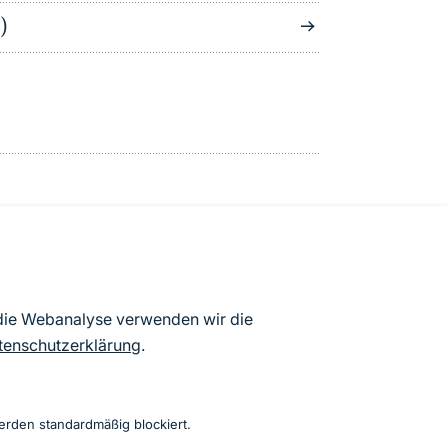
)
atenbögen Deutschlands (Stand:
 die Webanalyse verwenden wir die
ur Veröffentlichung freigegebenen
tenschutzerklärung
.
erden standardmäßig blockiert.