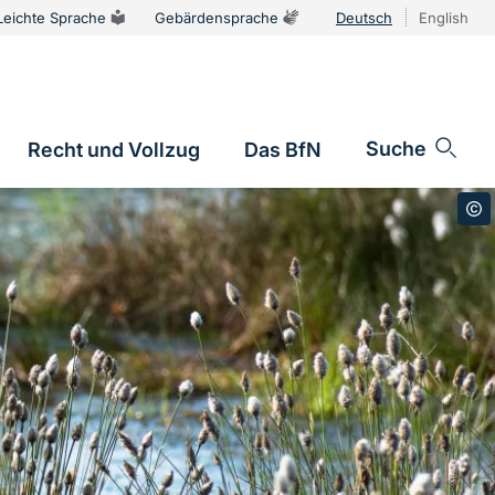
Leichte Sprache
Gebärdensprache
Deutsch
English
Sprachums
Suche
Recht und Vollzug
Das BfN