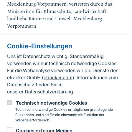
Mecklenburg-Vorpommern, vertreten durch das
Ministerium für Klimaschutz, Landwirtschaft,
ländliche Räume und Umwelt Mecklenburg-
Vorpommern
Cookie-Einstellungen
Informationen zur Seite
Uns ist Datenschutz wichtig. Standardmäßig
verwenden wir nur technisch notwendige Cookies.
Fußzeile
Kontakt zum BfN
Für die Webanalyse verwenden wir die Dienste der
Kontaktformular
etracker GmbH (
etracker.com
). Informationen zum
Datenschutz finden Sie in
Erklärung zur Barrierefreiheit
unserer
Datenschutzerklärung
.
Impressum
Technisch notwendige Cookies
Technisch notwendige Cookies ermöglichen grundlegende
Datenschutz
Funktionen und sind für die einwandfreie Funktion der
Website erforderlich.
Cookies externer Medien