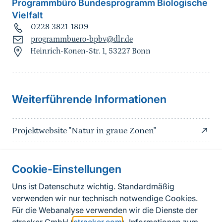
Programmbüro Bundesprogramm Biologische
Vielfalt
0228 3821-1809
programmbuero-bpbv@dlr.de
Heinrich-Konen-Str. 1, 53227 Bonn
Sprungmarke
Weiterführende Informationen
Projektwebsite "Natur in graue Zonen"
Cookie-Einstellungen
Informationen zur Seite
Uns ist Datenschutz wichtig. Standardmäßig
verwenden wir nur technisch notwendige Cookies.
Fußzeile
Kontakt zum BfN
Für die Webanalyse verwenden wir die Dienste der
Kontaktformular