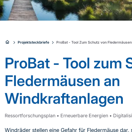
Sie
Projektsteckbriefe
ProBat - Tool Zum Schutz von Fledermäusen
sind
ProBat - Tool zum 
hier:
Fledermäusen an
Windkraftanlagen
Ressortforschungsplan
•
Erneuerbare Energien
•
Digitali
Windräder stellen eine Gefahr für Fledermäuse dar, 