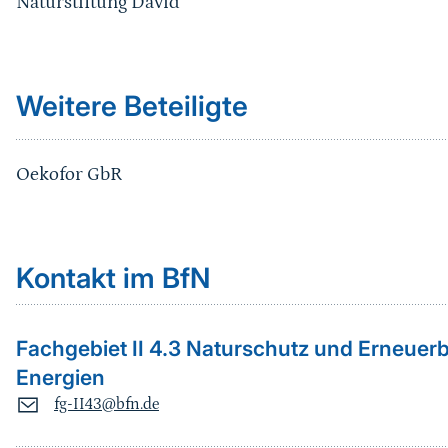
Naturstiftung David
Sprungmarke
Weitere Beteiligte
Oekofor GbR
Kontakt im BfN
Fachgebiet II 4.3 Naturschutz und Erneuer
Energien
fg-II43@bfn.de