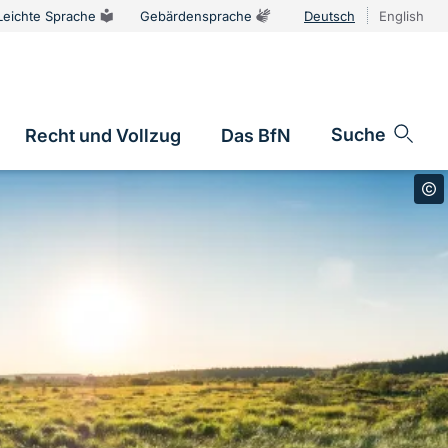
Leichte Sprache
Gebärdensprache
Deutsch
English
Sprachums
Suche
Recht und Vollzug
Das BfN