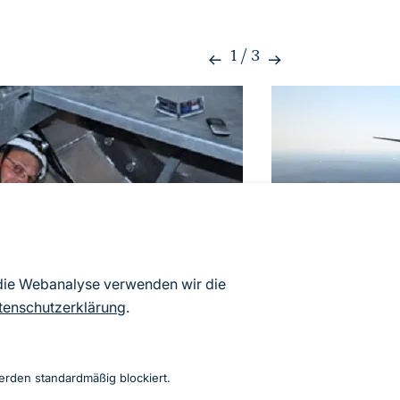
1
/
3
 die Webanalyse verwenden wir die
tenschutzerklärung
.
rmausmikrofons in einer
Windkraftanlagen
© Nora Köcher
erden standardmäßig blockiert.