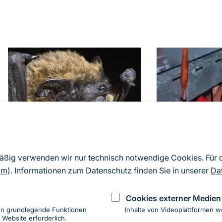
mäßig verwenden wir nur technisch notwendige Cookies. Für
om
). Informationen zum Datenschutz finden Sie in unserer
Da
Kleiner Abendsegler (Nyctalus
Montage eines Flede
Cookies externer Medien
leisleri)
Windkraftanlage
© Ruth Petermann
© Stefan Kaminsky
en grundlegende Funktionen
Inhalte von Videoplattformen w
 Website erforderlich.