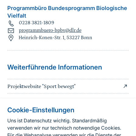
Programmbüro Bundesprogramm Biologische
Vielfalt
0228 3821-1809
programmbuero-bpbv@dlr.de
Heinrich-Konen-Str. 1, 53227 Bonn
Sprungmarke
Weiterführende Informationen
Projektwebsite "Sport bewegt"
Cookie-Einstellungen
Informationen zur Seite
Uns ist Datenschutz wichtig. Standardmäßig
verwenden wir nur technisch notwendige Cookies.
Fußzeile
Kontakt zum BfN
Für die Webanalyse verwenden wir die Dienste der