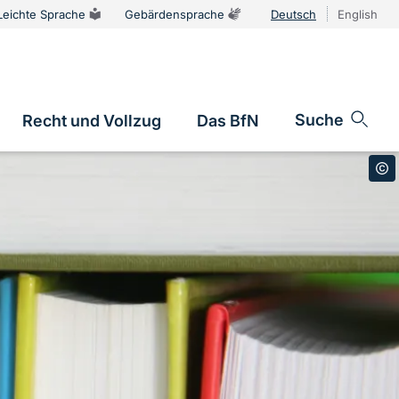
Leichte Sprache
Gebärdensprache
Deutsch
English
Sprachums
Suche
Recht und Vollzug
Das BfN