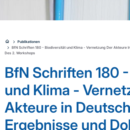
Sie
Publikationen
BfN Schriften 180 - Biodiversität und Klima - Vernetzung Der Akteure 
sind
Des 2. Workshops
hier:
BfN Schriften 180 -
und Klima - Vernet
Akteure in Deutschl
Ergebnisse und D