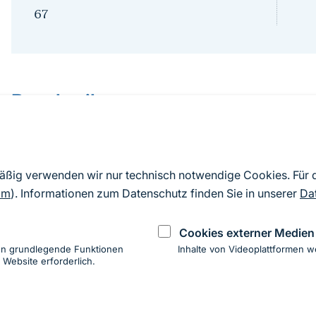
67
Sprungmarke
Beschreibung
An dem Workshop „Biodiversität und Klima – Vernet
vom 27. bis 30. April 2005 nahmen 28 Expertinnen 
mäßig verwenden wir nur technisch notwendige Cookies. Für
Klima- und Biodiversitätsschutz sowie Bekämpfung
om
). Informationen zum Datenschutz finden Sie in unserer
Da
teil. Der Workshop wurde vom Bundesamt für Naturs
Cookies externer Medien
Naturschutzakademie auf der Insel Vilm durchgefüh
en grundlegende Funktionen
Inhalte von Videoplattformen w
 Website erforderlich.
ung
hen