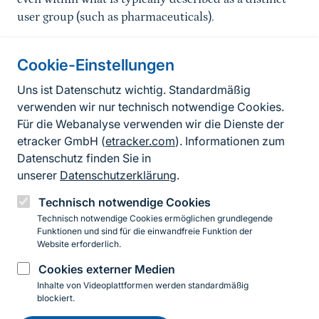
user group (such as pharmaceuticals).
Cookie-Einstellungen
Informationen zur Seite
Uns ist Datenschutz wichtig. Standardmäßig
verwenden wir nur technisch notwendige Cookies.
Fußzeile
Kontakt zum BfN
Für die Webanalyse verwenden wir die Dienste der
Kontaktformular
etracker GmbH (
etracker.com
). Informationen zum
Datenschutz finden Sie in
Erklärung zur Barrierefreiheit
unserer
Datenschutzerklärung
.
Impressum
Technisch notwendige Cookies
Technisch notwendige Cookies ermöglichen grundlegende
Datenschutz
Funktionen und sind für die einwandfreie Funktion der
Website erforderlich.
Cookies externer Medien
Instagram
Facebook
YouTube
LinkedIn
Mastodon
Bluesky
Inhalte von Videoplattformen werden standardmäßig
blockiert.
Einwilligung