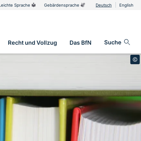
Leichte Sprache
Gebärdensprache
Deutsch
English
Sprachums
Suche
Recht und Vollzug
Das BfN