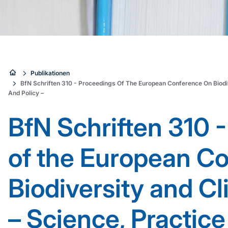
Sie
Publikationen
BfN Schriften 310 - Proceedings Of The European Conference On Biodi
sind
And Policy –
hier:
BfN Schriften 310 
of the European C
Biodiversity and C
– Science, Practice