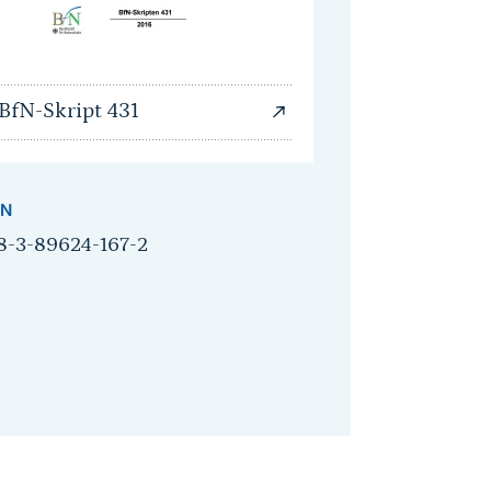
BfN-Skript 431
BN
8-3-89624-167-2