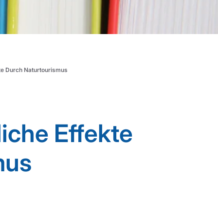
kte Durch Naturtourismus
liche Effekte
mus