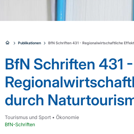
Sie
Publikationen
BfN Schriften 431 - Regionalwirtschaftliche Effe
sind
BfN Schriften 431 -
hier:
Regionalwirtschaft
durch Naturtouris
Tourismus und Sport
•
Ökonomie
BfN-Schriften