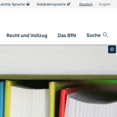
Leichte Sprache
Gebärdensprache
Deutsch
English
Sprachums
Suche
Recht und Vollzug
Das BfN