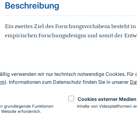
Beschreibung
Ein zweites Ziel des Forschungsvorhabens besteht i
empirischen Forschungsdesigns und somit der Entwi
Einbindung in ein allgemeines, langfristiges sozio
die NLP-Verwaltungen in die Lage versetzt werden, d
und kostengünstig anzuwenden. Unter Zuhilfenahme
es um die Etablierung dieses einheitlichen, standar
mäßig verwenden wir nur technisch notwendige Cookies. Für
Monitoring-Systems in den deutschen NLP. Dieses ver
om
). Informationen zum Datenschutz finden Sie in unserer
Da
dem Integrativen Monitoring-Programm für deutsch
Cookies externer Medien
vom BfN initiiert wurde.
en grundlegende Funktionen
Inhalte von Videoplattformen w
 Website erforderlich.
ung
hen