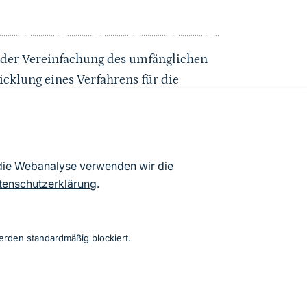
n der Vereinfachung des umfänglichen
cklung eines Verfahrens für die
ökonomisches Monitoring. Damit sollen
ieses Instrument künftig eigenständig
 der nun vorliegenden Datenbank geht
disierten sozioökonomischen
 die Webanalyse verwenden wir die
steht sich als originärer Beitrag zu
tenschutzerklärung
.
e NLP und Biosphärenreservate, wie es
erden standardmäßig blockiert.