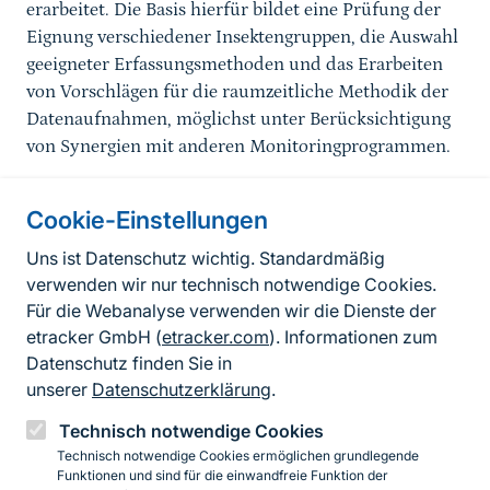
erarbeitet. Die Basis hierfür bildet eine Prüfung der
Eignung verschiedener Insektengruppen, die Auswahl
geeigneter Erfassungsmethoden und das Erarbeiten
von Vorschlägen für die raumzeitliche Methodik der
Datenaufnahmen, möglichst unter Berücksichtigung
von Synergien mit anderen Monitoringprogrammen.
Cookie-Einstellungen
Informationen zur Seite
Uns ist Datenschutz wichtig. Standardmäßig
verwenden wir nur technisch notwendige Cookies.
Fußzeile
Kontakt zum BfN
Für die Webanalyse verwenden wir die Dienste der
Kontaktformular
etracker GmbH (
etracker.com
). Informationen zum
Datenschutz finden Sie in
Erklärung zur Barrierefreiheit
unserer
Datenschutzerklärung
.
Impressum
Technisch notwendige Cookies
Technisch notwendige Cookies ermöglichen grundlegende
Datenschutz
Funktionen und sind für die einwandfreie Funktion der