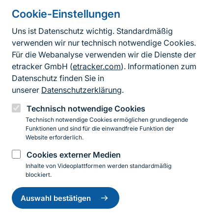
Cookie-Einstellungen
Informationen zur Seite
Uns ist Datenschutz wichtig. Standardmäßig
verwenden wir nur technisch notwendige Cookies.
Fußzeile
Kontakt zum BfN
Für die Webanalyse verwenden wir die Dienste der
Kontaktformular
etracker GmbH (
etracker.com
). Informationen zum
Datenschutz finden Sie in
Erklärung zur Barrierefreiheit
unserer
Datenschutzerklärung
.
Impressum
Technisch notwendige Cookies
Technisch notwendige Cookies ermöglichen grundlegende
Datenschutz
Funktionen und sind für die einwandfreie Funktion der
Website erforderlich.
Cookies externer Medien
Instagram
Facebook
YouTube
LinkedIn
Mastodon
Bluesky
Inhalte von Videoplattformen werden standardmäßig
blockiert.
Einwilligung
© 2026 Bundesamt für Naturschutz
zurückziehen
Auswahl bestätigen