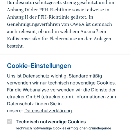
Bundesnaturschutzgesetz streng geschützt und im
Anhang IV der FFH-Richtlinie sowie teilweise in
Anhang II der FFH-Richtlinie gelistet. In
Genehmigungsverfahren von OWEA ist demnach
auch relevant, ob und in welchem Ausmaß ein
Kollisionsrisiko für Fledermäuse an den Anlagen
besteht.
Cookie-Einstellungen
Informationen zur Seite
Uns ist Datenschutz wichtig. Standardmäßig
verwenden wir nur technisch notwendige Cookies.
Fußzeile
Kontakt zum BfN
Für die Webanalyse verwenden wir die Dienste der
Kontaktformular
etracker GmbH (
etracker.com
). Informationen zum
Datenschutz finden Sie in
Erklärung zur Barrierefreiheit
unserer
Datenschutzerklärung
.
Impressum
Technisch notwendige Cookies
Technisch notwendige Cookies ermöglichen grundlegende