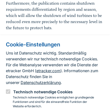
Furthermore, the publication contains shutdown
requirements differentiated by region and season,
which will allow the shutdown of wind turbines to be
reduced even more precisely to the necessary level in
the future to protect bats.
Cookie-Einstellungen
Informationen zur Seite
Uns ist Datenschutz wichtig. Standardmäßig
verwenden wir nur technisch notwendige Cookies.
Fußzeile
Kontakt zum BfN
Für die Webanalyse verwenden wir die Dienste der
Kontaktformular
etracker GmbH (
etracker.com
). Informationen zum
Datenschutz finden Sie in
Erklärung zur Barrierefreiheit
unserer
Datenschutzerklärung
.
Impressum
Technisch notwendige Cookies
Technisch notwendige Cookies ermöglichen grundlegende
Datenschutz
Funktionen und sind für die einwandfreie Funktion der
Website erforderlich.