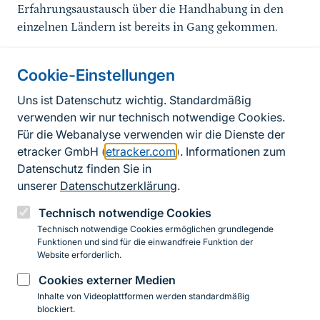
Erfahrungsaustausch über die Handhabung in den
einzelnen Ländern ist bereits in Gang gekommen.
Cookie-Einstellungen
Informationen zur Seite
Uns ist Datenschutz wichtig. Standardmäßig
verwenden wir nur technisch notwendige Cookies.
Fußzeile
Kontakt zum BfN
Für die Webanalyse verwenden wir die Dienste der
Kontaktformular
etracker GmbH (
etracker.com
). Informationen zum
Datenschutz finden Sie in
Erklärung zur Barrierefreiheit
unserer
Datenschutzerklärung
.
Impressum
Technisch notwendige Cookies
Technisch notwendige Cookies ermöglichen grundlegende
Datenschutz
Funktionen und sind für die einwandfreie Funktion der
Website erforderlich.
Cookies externer Medien
Instagram
Facebook
YouTube
LinkedIn
Mastodon
Bluesky
Inhalte von Videoplattformen werden standardmäßig
blockiert.