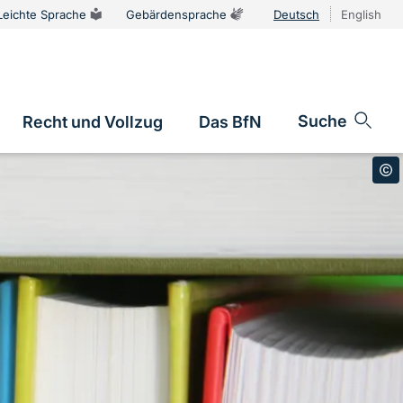
Leichte Sprache
Gebärdensprache
Deutsch
English
Sprachums
Suche
Recht und Vollzug
Das BfN