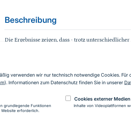
Beschreibung
Die Ergebnisse zeigen, dass - trotz unterschiedliche
Möglichkeiten für eine erfolgreiche Zusammenarbei
Gesundheitsschutz bestehen.
Die aufgezeigten Synergiepotenzialen zwischen Nat
mäßig verwenden wir nur technisch notwendige Cookies. Für
legeneine systematische Vertiefung nahe. Vor allem g
om
). Informationen zum Datenschutz finden Sie in unserer
Da
auchPotenziale für die Entwicklung gemeinsamer S
Cookies externer Medien
Naturbestehen.
en grundlegende Funktionen
Inhalte von Videoplattformen w
 Website erforderlich.
ung
hen