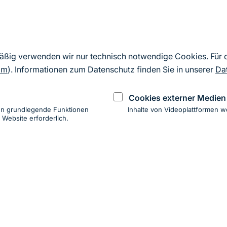
Die Arbeitshilfe soll Vorhabenträger*innen einen Üb
Arbeitsschritte bis zur Genehmigung von Moorsch
verbundenen Prozesse vereinfachen und beschleunig
mäßig verwenden wir nur technisch notwendige Cookies. Für
wurden oder werden auch für andere moorreiche Bun
om
). Informationen zum Datenschutz finden Sie in unserer
Da
der Schriftenreihe des Greifswald Moor Centrum ode
Cookies externer Medien
Bundeslandes veröffentlicht.
en grundlegende Funktionen
Inhalte von Videoplattformen w
 Website erforderlich.
ung
hen
ung zur Barrierefreiheit
Impressum
Datenschutz