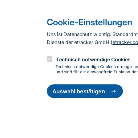
Cookie-Einstellungen
Uns ist Datenschutz wichtig. Standard
Dienste der etracker GmbH (
etracker.c
Technisch notwendige Cookies
Technisch notwendige Cookies ermöglich
und sind für die einwandfreie Funktion der
Einwillig
zurückzie
Auswahl bestätigen
Informationen zur Seite
Fußzeile
Kontakt zum BfN
Kontaktformular
Erklär
© 2026 Bundesamt für Naturschutz