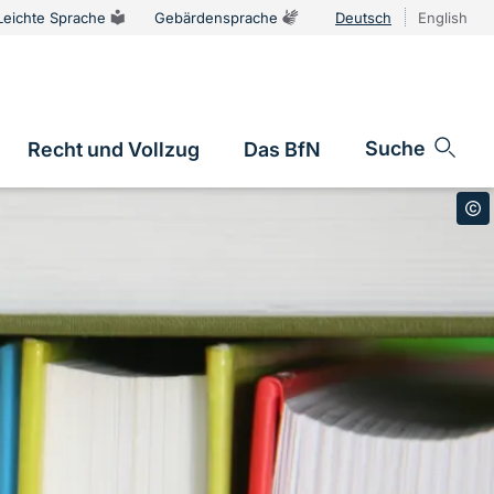
Leichte Sprache
Gebärdensprache
Deutsch
English
Sprachums
Suche
Recht und Vollzug
Das BfN