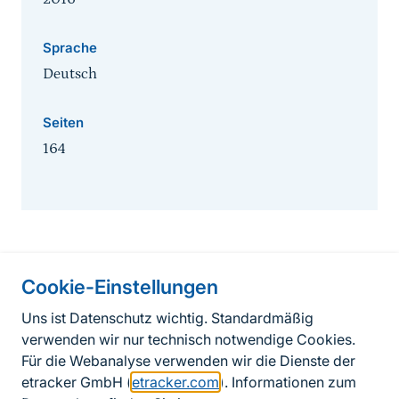
Sprache
Deutsch
Seiten
164
Cookie-Einstellungen
Informationen zur Seite
Uns ist Datenschutz wichtig. Standardmäßig
verwenden wir nur technisch notwendige Cookies.
Fußzeile
Kontakt zum BfN
Für die Webanalyse verwenden wir die Dienste der
Kontaktformular
etracker GmbH (
etracker.com
). Informationen zum