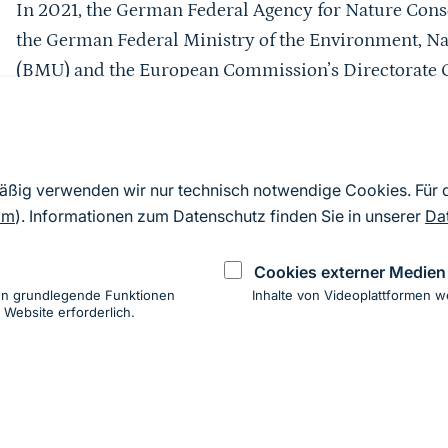
In 2021, the German Federal Agency for Nature Conse
the German Federal Ministry of the Environment, Na
(BMU) and the European Commission’s Directorate G
a two-part technical expert workshop on monitoring i
The aim of the workshop was to share and examine pr
monitoring and to identify potential knowledge gaps 
mäßig verwenden wir nur technisch notwendige Cookies. Für
EU nature restoration targets. To this end, several n
om
). Informationen zum Datenschutz finden Sie in unserer
Da
range of specific restoration cases and approaches w
Cookies externer Medien
from 13 EU member states.
en grundlegende Funktionen
Inhalte von Videoplattformen w
 Website erforderlich.
ung
hen