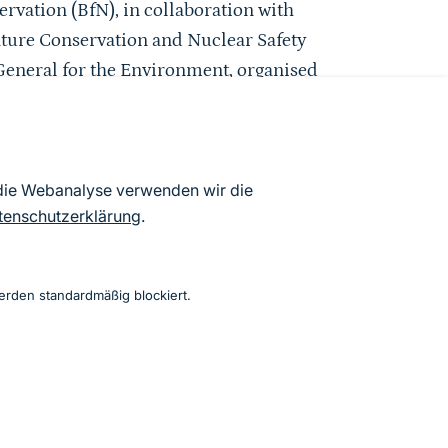
rvation (BfN), in collaboration with
ture Conservation and Nuclear Safety
eneral for the Environment, organised
n the context of ecosystem restoration.
ior experiences on restoration
within the context of legally binding
 die Webanalyse verwenden wir die
ational examples were presented and a
tenschutzerklärung
.
ere discussed with technical experts
erden standardmäßig blockiert.