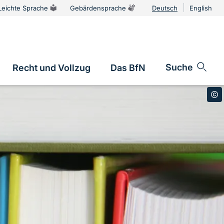
Leichte Sprache
Gebärdensprache
Deutsch
English
Sprachums
Suche
Recht und Vollzug
Das BfN