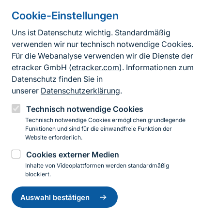
Cookie-Einstellungen
Informationen zur Seite
Uns ist Datenschutz wichtig. Standardmäßig
verwenden wir nur technisch notwendige Cookies.
Fußzeile
Kontakt zum BfN
Für die Webanalyse verwenden wir die Dienste der
Kontaktformular
etracker GmbH (
etracker.com
). Informationen zum
Datenschutz finden Sie in
Erklärung zur Barrierefreiheit
unserer
Datenschutzerklärung
.
Impressum
Technisch notwendige Cookies
Technisch notwendige Cookies ermöglichen grundlegende
Datenschutz
Funktionen und sind für die einwandfreie Funktion der
Website erforderlich.
Cookies externer Medien
Instagram
Facebook
YouTube
LinkedIn
Mastodon
Bluesky
Inhalte von Videoplattformen werden standardmäßig
blockiert.
Einwilligung
© 2026 Bundesamt für Naturschutz
zurückziehen
Auswahl bestätigen