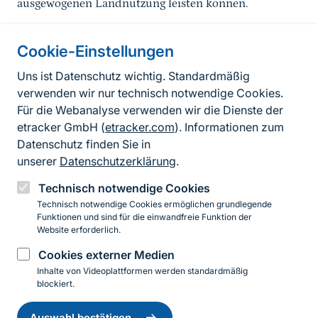
ausgewogenen Landnutzung leisten können.
Cookie-Einstellungen
Informationen zur Seite
Uns ist Datenschutz wichtig. Standardmäßig
verwenden wir nur technisch notwendige Cookies.
Fußzeile
Kontakt zum BfN
Für die Webanalyse verwenden wir die Dienste der
Kontaktformular
etracker GmbH (
etracker.com
). Informationen zum
Datenschutz finden Sie in
Erklärung zur Barrierefreiheit
unserer
Datenschutzerklärung
.
Impressum
Technisch notwendige Cookies
Technisch notwendige Cookies ermöglichen grundlegende
Datenschutz
Funktionen und sind für die einwandfreie Funktion der
Website erforderlich.
Cookies externer Medien
Instagram
Facebook
YouTube
LinkedIn
Mastodon
Bluesky
Inhalte von Videoplattformen werden standardmäßig
blockiert.
Einwilligung
© 2026 Bundesamt für Naturschutz
zurückziehen
Auswahl bestätigen