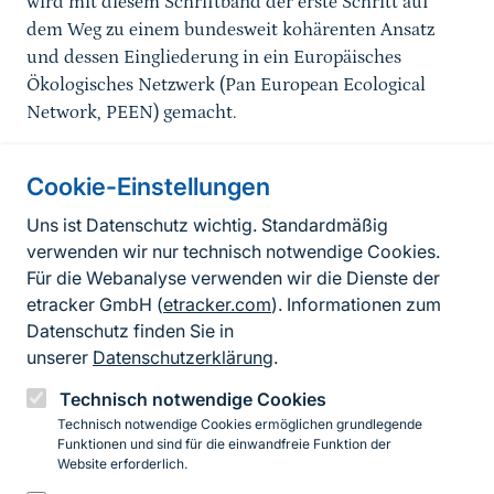
wird mit diesem Schriftband der erste Schritt auf
dem Weg zu einem bundesweit kohärenten Ansatz
und dessen Eingliederung in ein Europäisches
Ökologisches Netzwerk (Pan European Ecological
Network, PEEN) gemacht.
Cookie-Einstellungen
Informationen zur Seite
Uns ist Datenschutz wichtig. Standardmäßig
verwenden wir nur technisch notwendige Cookies.
Fußzeile
Kontakt zum BfN
Für die Webanalyse verwenden wir die Dienste der
Kontaktformular
etracker GmbH (
etracker.com
). Informationen zum
Datenschutz finden Sie in
Erklärung zur Barrierefreiheit
unserer
Datenschutzerklärung
.
Impressum
Technisch notwendige Cookies
Technisch notwendige Cookies ermöglichen grundlegende
Datenschutz
Funktionen und sind für die einwandfreie Funktion der
Website erforderlich.