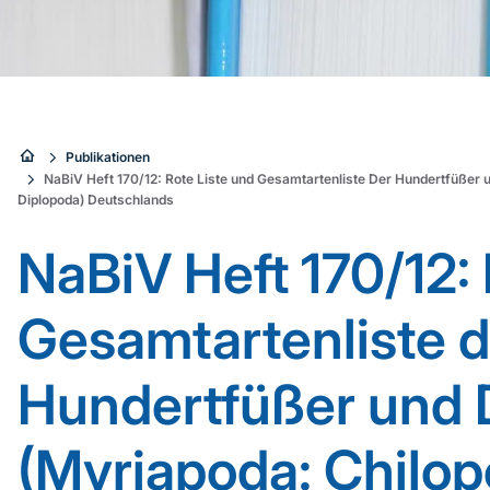
Sie
Publikationen
NaBiV Heft 170/12: Rote Liste und Gesamtartenliste Der Hundertfüßer 
sind
Diplopoda) Deutschlands
hier:
NaBiV Heft 170/12: 
Gesamtartenliste d
Hundertfüßer und 
(Myriapoda: Chilop