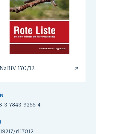
NaBiV 170/12
BN
8-3-7843-9255-4
I
.19217/rl17012