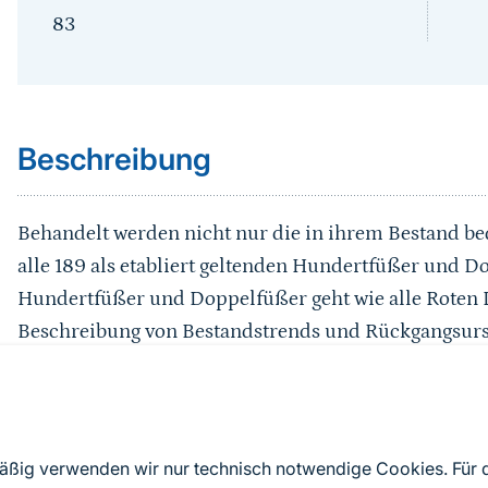
83
Sprungmarke
Beschreibung
Behandelt werden nicht nur die in ihrem Bestand b
alle 189 als etabliert geltenden Hundertfüßer und Do
Hundertfüßer und Doppelfüßer geht wie alle Roten L
Beschreibung von Bestandstrends und Rückgangsursa
ausführliche Kommentare verfasst, die die Entwicklu
Rückgangsursachen werden beleuchtet und Empfehl
Lebensräume mittels Hilfs- und Schutzmaßnahmen 
Verantwortlichkeit Deutschlands für die weltweite E
mäßig verwenden wir nur technisch notwendige Cookies. Für