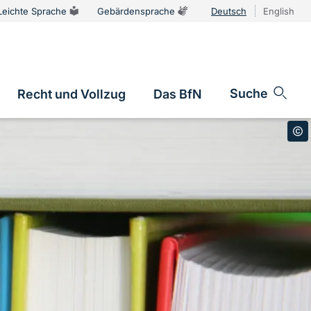
Leichte Sprache
Gebärdensprache
Deutsch
English
Sprachums
Suche
Recht und Vollzug
Das BfN