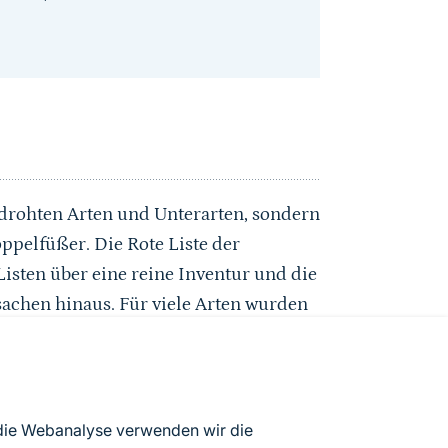
edrohten Arten und Unterarten, sondern
ppelfüßer. Die Rote Liste der
isten über eine reine Inventur und die
chen hinaus. Für viele Arten wurden
ngen im Detail erläutern.
ungen zur Optimierung der
gegeben. Zudem wird die
rhaltung der Arten und Unterarten
 die Webanalyse verwenden wir die