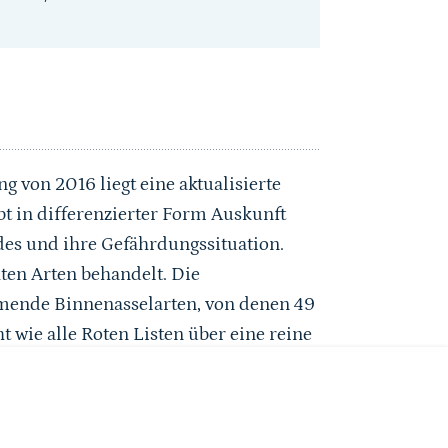
 von 2016 liegt eine aktualisierte
bt in differenzierter Form Auskunft
es und ihre Gefährdungssituation.
ten Arten behandelt. Die
mende Binnenasselarten, von denen 49
t wie alle Roten Listen über eine reine
und Rückgangsursachen hinaus. Sie
und beeindruckende Makrofotos.
 die weltweite Erhaltung der Arten