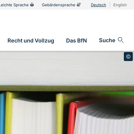
Leichte Sprache
Gebärdensprache
Deutsch
English
Sprachums
Suche
Recht und Vollzug
Das BfN