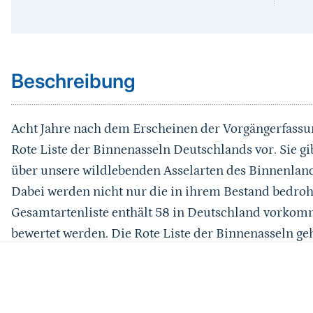
Sprungmarke
Beschreibung
Acht Jahre nach dem Erscheinen der Vorgängerfassung
Rote Liste der Binnenasseln Deutschlands vor. Sie gi
über unsere wildlebenden Asselarten des Binnenland
Dabei werden nicht nur die in ihrem Bestand bedroh
Gesamtartenliste enthält 58 in Deutschland vorkom
bewertet werden. Die Rote Liste der Binnenasseln geh
Inventur und die Beschreibung von Bestandstrends 
beinhaltet umfassende artspezifische Kommentare 
Zudem wird die Verantwortlichkeit Deutschlands für