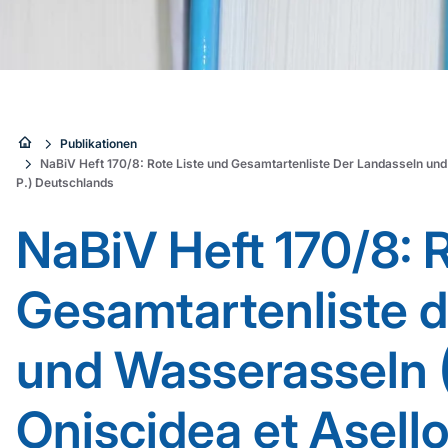
Sie
Publikationen
NaBiV Heft 170/8: Rote Liste und Gesamtartenliste Der Landasseln und
sind
P.) Deutschlands
hier:
NaBiV Heft 170/8: 
Gesamtartenliste 
und Wasserasseln 
Oniscidea et Asellot