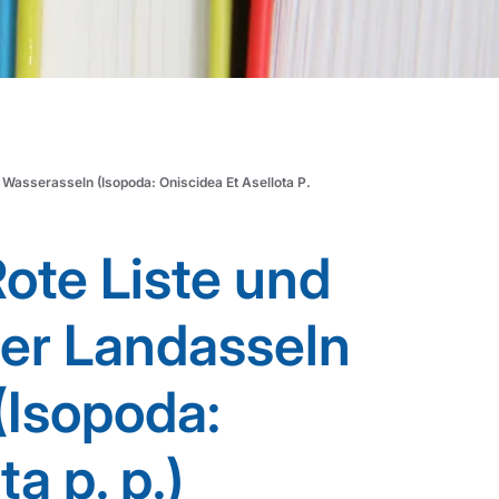
 Wasserasseln (Isopoda: Oniscidea Et Asellota P.
Rote Liste und
der Landasseln
(Isopoda:
a p. p.)