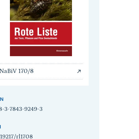
NaBiV 170/8
BN
8-3-7843-9249-3
I
.19217/rl1708